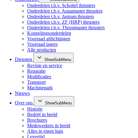
Onderdelen t.b.v. Schottel thrusters
Onderdelen t.b.v. Aquamaster thrusters
Onderdelen t.b.v. Jastram thrusters
Onderdelen t.b.v. ZF (HRP) thrusters
Onderdelen t.b.v. Thrustmaster thrusters
Koppelingsonderdelen
Voorraad afdichtingen
Voorraad lagers
Alle producten
Diensten
ShowSubMenu
Revisie en service
Reparatie
Modificaties
Transport
Machinepark
Nieuws
Over ons
ShowSubMenu
Historie
Bedrijf in beeld
Brochures
Medewerkers in beeld
Alles in eigen huis
Levertijd