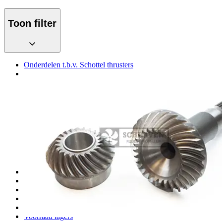
Toon filter
Onderdelen t.b.v. Schottel thrusters
Onderdelen t.b.v. Aquamaster thrusters
AQM381 onderdelen
AQM 381 CRP onderdelen
AQM401 onderdelen
AQM425 onderdelen
AQM601 onderdelen
AQM601CRP onderdelen
AQM800 onderdelen
AQM901 onderdelen
AQM901CRP onderdelen
Diverse Aquamaster onderdelen
Onderdelen t.b.v. Jastram thrusters
Onderdelen t.b.v. ZF (HRP) thrusters
Onderdelen t.b.v. Thrustmaster thrusters
Koppelingsonderdelen
Voorraad afdichtingen
Voorraad lagers