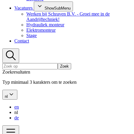
Vacatures
ShowSubMenu
Werken bij Schraven B.V. - Groei mee in de
Aandrijftechniek!
Hydrauliek monteur
Elektromonteur
Stage
Contact
Zoek
Zoekresultaten
Typ minimaal 3 karakters om te zoeken
nl
en
nl
de