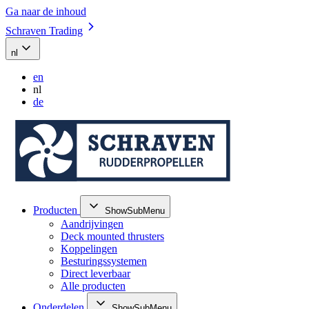
Ga naar de inhoud
Schraven Trading
nl
en
nl
de
Producten
ShowSubMenu
Aandrijvingen
Deck mounted thrusters
Koppelingen
Besturingssystemen
Direct leverbaar
Alle producten
Onderdelen
ShowSubMenu