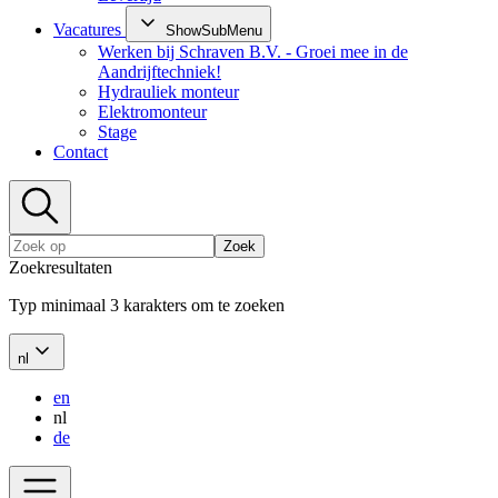
Vacatures
ShowSubMenu
Werken bij Schraven B.V. - Groei mee in de
Aandrijftechniek!
Hydrauliek monteur
Elektromonteur
Stage
Contact
Zoek
Zoekresultaten
Typ minimaal 3 karakters om te zoeken
nl
en
nl
de