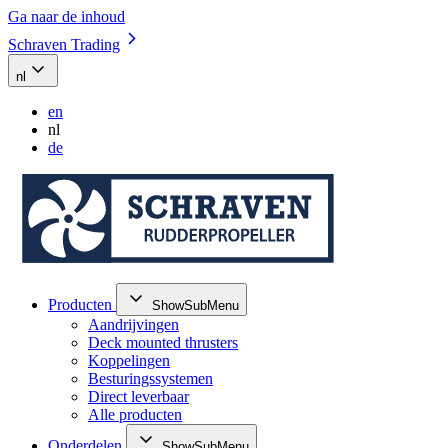
Ga naar de inhoud
Schraven Trading
nl
en
nl
de
Producten
ShowSubMenu
Aandrijvingen
Deck mounted thrusters
Koppelingen
Besturingssystemen
Direct leverbaar
Alle producten
Onderdelen
ShowSubMenu