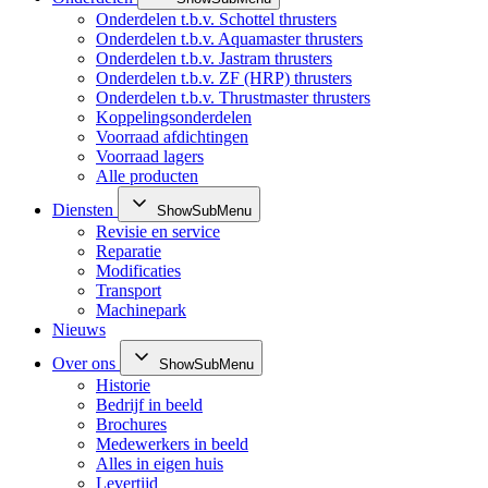
Onderdelen t.b.v. Schottel thrusters
Onderdelen t.b.v. Aquamaster thrusters
Onderdelen t.b.v. Jastram thrusters
Onderdelen t.b.v. ZF (HRP) thrusters
Onderdelen t.b.v. Thrustmaster thrusters
Koppelingsonderdelen
Voorraad afdichtingen
Voorraad lagers
Alle producten
Diensten
ShowSubMenu
Revisie en service
Reparatie
Modificaties
Transport
Machinepark
Nieuws
Over ons
ShowSubMenu
Historie
Bedrijf in beeld
Brochures
Medewerkers in beeld
Alles in eigen huis
Levertijd