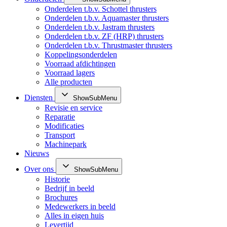
Onderdelen t.b.v. Schottel thrusters
Onderdelen t.b.v. Aquamaster thrusters
Onderdelen t.b.v. Jastram thrusters
Onderdelen t.b.v. ZF (HRP) thrusters
Onderdelen t.b.v. Thrustmaster thrusters
Koppelingsonderdelen
Voorraad afdichtingen
Voorraad lagers
Alle producten
Diensten
ShowSubMenu
Revisie en service
Reparatie
Modificaties
Transport
Machinepark
Nieuws
Over ons
ShowSubMenu
Historie
Bedrijf in beeld
Brochures
Medewerkers in beeld
Alles in eigen huis
Levertijd