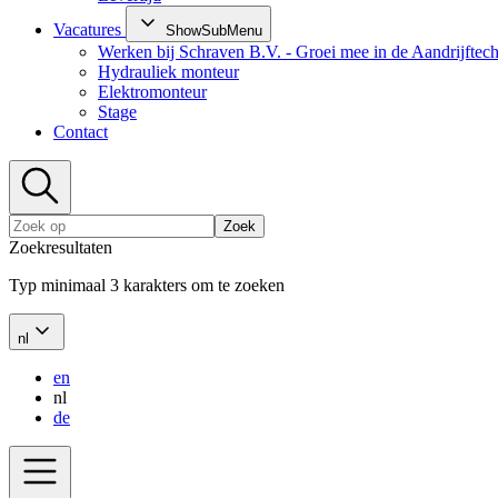
Vacatures
ShowSubMenu
Werken bij Schraven B.V. - Groei mee in de Aandrijftec
Hydrauliek monteur
Elektromonteur
Stage
Contact
Zoek
Zoekresultaten
Typ minimaal 3 karakters om te zoeken
nl
en
nl
de