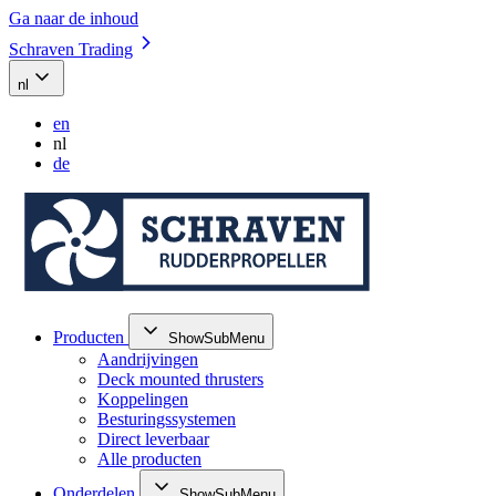
Ga naar de inhoud
Schraven Trading
nl
en
nl
de
Producten
ShowSubMenu
Aandrijvingen
Deck mounted thrusters
Koppelingen
Besturingssystemen
Direct leverbaar
Alle producten
Onderdelen
ShowSubMenu