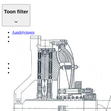
Toon filter
Aandrijvingen
Deck mounted thrusters
Koppelingen
Fichtel & Sachs
Schottel
Twin Disc
Onderdelen
Besturingssystemen
Direct leverbaar
Alle producten