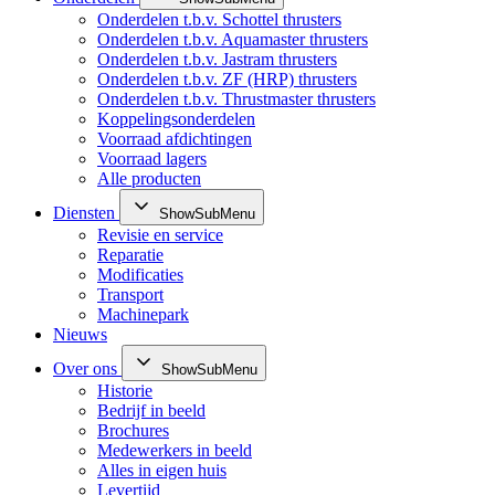
Onderdelen t.b.v. Schottel thrusters
Onderdelen t.b.v. Aquamaster thrusters
Onderdelen t.b.v. Jastram thrusters
Onderdelen t.b.v. ZF (HRP) thrusters
Onderdelen t.b.v. Thrustmaster thrusters
Koppelingsonderdelen
Voorraad afdichtingen
Voorraad lagers
Alle producten
Diensten
ShowSubMenu
Revisie en service
Reparatie
Modificaties
Transport
Machinepark
Nieuws
Over ons
ShowSubMenu
Historie
Bedrijf in beeld
Brochures
Medewerkers in beeld
Alles in eigen huis
Levertijd