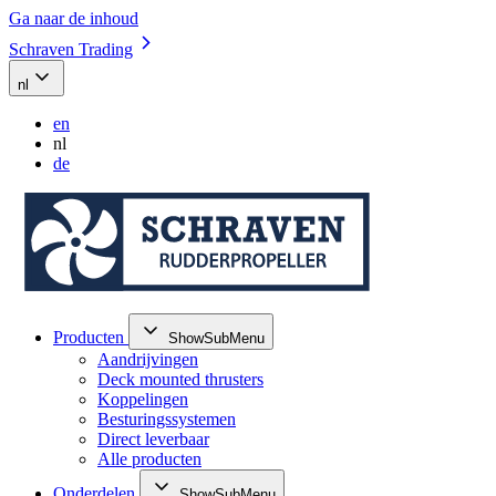
Ga naar de inhoud
Schraven Trading
nl
en
nl
de
Producten
ShowSubMenu
Aandrijvingen
Deck mounted thrusters
Koppelingen
Besturingssystemen
Direct leverbaar
Alle producten
Onderdelen
ShowSubMenu