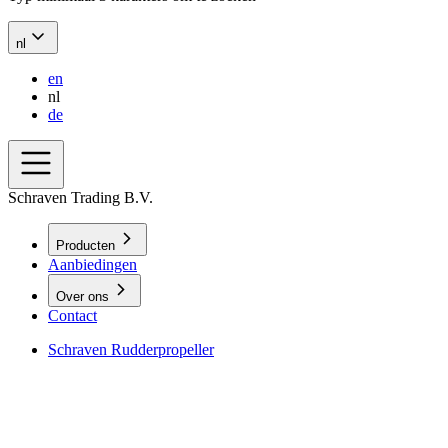
nl
en
nl
de
Schraven Trading B.V.
Producten
Aanbiedingen
Over ons
Contact
Schraven Rudderpropeller