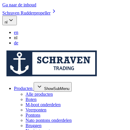
Ga naar de inhoud
Schraven Rudderpropeller
nl
en
nl
de
Producten
ShowSubMenu
Alle producten
Boten
M-boot onderdelen
Veerponten
Pontons
Nato pontons onderdelen
Bruggen