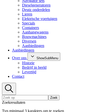
Navigator sets
Dieselgeneratoren
Deutz onderdelen
Lieren
Elektrische voertuigen
Specials
Containers
Aanhangwagens
Bouwmachines
Diversen
Aanbiedingen
Aanbiedingen
Over ons
ShowSubMenu
Historie
Bedrijf in beeld
Levertijd
Contact
Zoek
Zoekresultaten
Typ minimaal 3 karakters om te zoeken