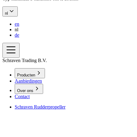
nl
en
nl
de
Schraven Trading B.V.
Producten
Aanbiedingen
Over ons
Contact
Schraven Rudderpropeller