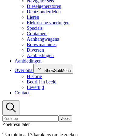
Navigator sets
Dieselgeneratoren
Deutz onderdelen
Lieren
Elektrische voertuigen
Specials
Containers
Aanhangwagens
Bouwmachines
Diversen
Aanbiedingen
Aanbiedingen
Over ons
ShowSubMenu
Historie
Bedrijf in beeld
Levertijd
Contact
Zoek
Zoekresultaten
Typ minimaal 3 karakters om te zoeken