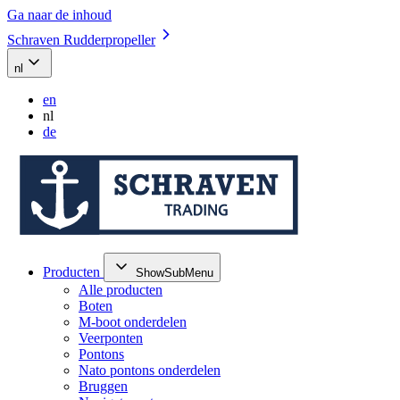
Ga naar de inhoud
Schraven Rudderpropeller
nl
en
nl
de
Producten
ShowSubMenu
Alle producten
Boten
M-boot onderdelen
Veerponten
Pontons
Nato pontons onderdelen
Bruggen