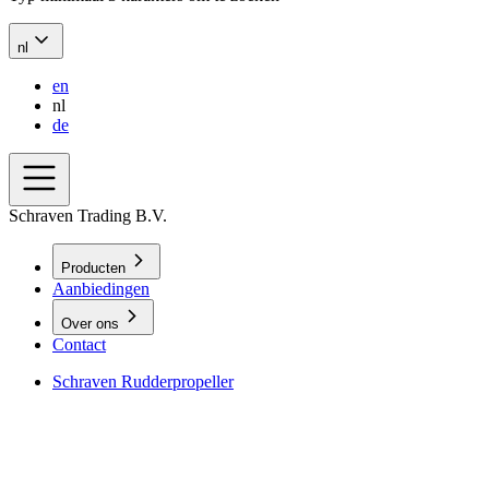
nl
en
nl
de
Schraven Trading B.V.
Producten
Aanbiedingen
Over ons
Contact
Schraven Rudderpropeller