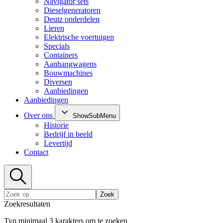
Navigator sets
Dieselgeneratoren
Deutz onderdelen
Lieren
Elektrische voertuigen
Specials
Containers
Aanhangwagens
Bouwmachines
Diversen
Aanbiedingen
Aanbiedingen
Over ons
ShowSubMenu
Historie
Bedrijf in beeld
Levertijd
Contact
Zoek
Zoekresultaten
Typ minimaal 3 karakters om te zoeken