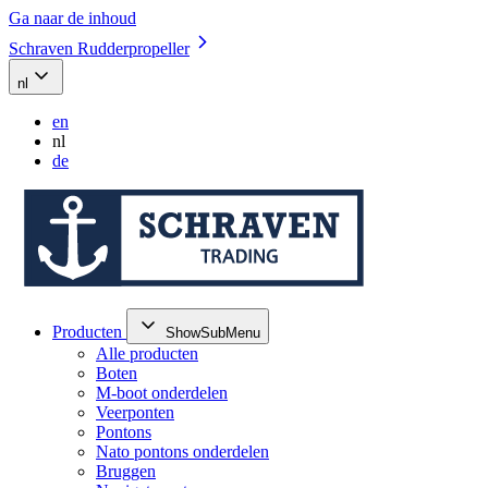
Ga naar de inhoud
Schraven Rudderpropeller
nl
en
nl
de
Producten
ShowSubMenu
Alle producten
Boten
M-boot onderdelen
Veerponten
Pontons
Nato pontons onderdelen
Bruggen