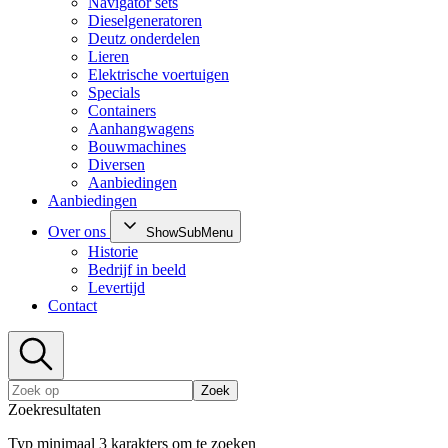
Navigator sets
Dieselgeneratoren
Deutz onderdelen
Lieren
Elektrische voertuigen
Specials
Containers
Aanhangwagens
Bouwmachines
Diversen
Aanbiedingen
Aanbiedingen
Over ons
ShowSubMenu
Historie
Bedrijf in beeld
Levertijd
Contact
Zoek
Zoekresultaten
Typ minimaal 3 karakters om te zoeken