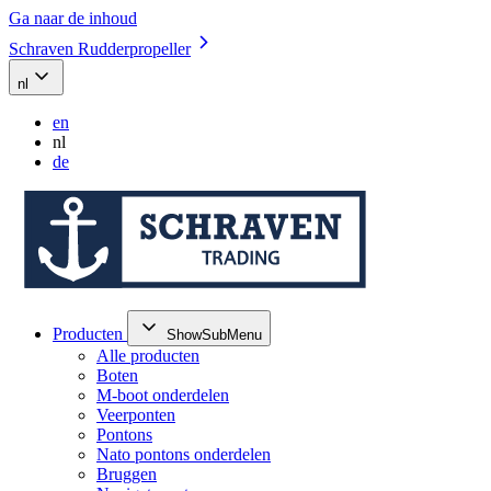
Ga naar de inhoud
Schraven Rudderpropeller
nl
en
nl
de
Producten
ShowSubMenu
Alle producten
Boten
M-boot onderdelen
Veerponten
Pontons
Nato pontons onderdelen
Bruggen