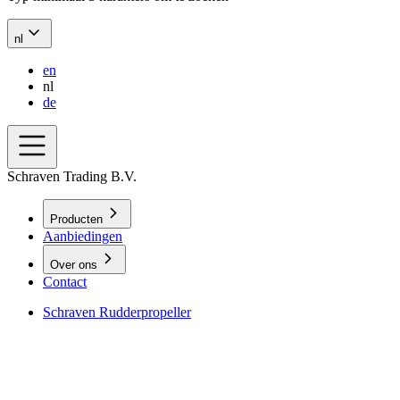
nl
en
nl
de
Schraven Trading B.V.
Producten
Aanbiedingen
Over ons
Contact
Schraven Rudderpropeller