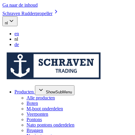
Ga naar de inhoud
Schraven Rudderpropeller
nl
en
nl
de
Producten
ShowSubMenu
Alle producten
Boten
M-boot onderdelen
Veerponten
Pontons
Nato pontons onderdelen
Bruggen