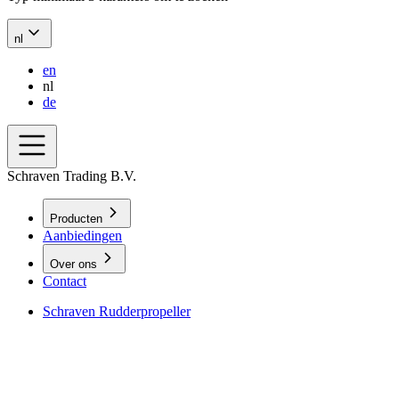
nl
en
nl
de
Schraven Trading B.V.
Producten
Aanbiedingen
Over ons
Contact
Schraven Rudderpropeller