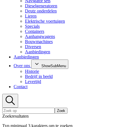
Navigator sets
Dieselgeneratoren
Deutz onderdelen
Lieren
Elektrische voertuigen
Specials
Containers
Aanhangwagens
Bouwmachines
Diversen
Aanbiedingen
Aanbiedingen
Over ons
ShowSubMenu
Historie
Bedrijf in beeld
Levertijd
Contact
Zoek
Zoekresultaten
Typ minimaal 3 karakters om te zoeken