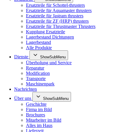
Ersatzteile für Schottel-thrusters
Ersatzteile für Aquamaster thrusters
Ersatzteile für Jastram thrusters
Ersatzteile für ZF (HRP) thrusters
Ersatzteile für Thrustmaster Thrusters
Kupplung Ersatzteile
Lagerbestand Dichtungen
Lagerbestand
Alle Produkte
Dienste
ShowSubMenu
Überholung und Service
Reparatur
Modification
Transporte
Maschinenpark
Nachrichten
Über uns
ShowSubMenu
Geschichte
Firma im Bild
Brochures
Mitarbeiter im Bild
Alles im Haus
Lieferzeit