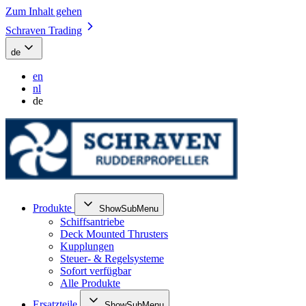
Zum Inhalt gehen
Schraven Trading
de
en
nl
de
Produkte
ShowSubMenu
Schiffsantriebe
Deck Mounted Thrusters
Kupplungen
Steuer- & Regelsysteme
Sofort verfügbar
Alle Produkte
Ersatzteile
ShowSubMenu