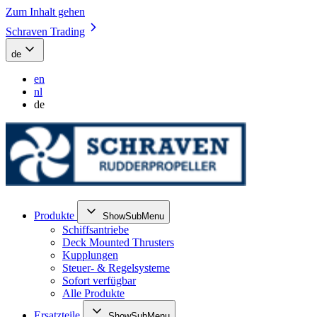
Zum Inhalt gehen
Schraven Trading
de
en
nl
de
Produkte
ShowSubMenu
Schiffsantriebe
Deck Mounted Thrusters
Kupplungen
Steuer- & Regelsysteme
Sofort verfügbar
Alle Produkte
Ersatzteile
ShowSubMenu