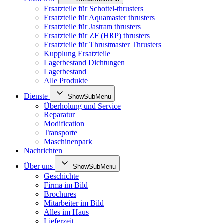
Ersatzteile für Schottel-thrusters
Ersatzteile für Aquamaster thrusters
Ersatzteile für Jastram thrusters
Ersatzteile für ZF (HRP) thrusters
Ersatzteile für Thrustmaster Thrusters
Kupplung Ersatzteile
Lagerbestand Dichtungen
Lagerbestand
Alle Produkte
Dienste
ShowSubMenu
Überholung und Service
Reparatur
Modification
Transporte
Maschinenpark
Nachrichten
Über uns
ShowSubMenu
Geschichte
Firma im Bild
Brochures
Mitarbeiter im Bild
Alles im Haus
Lieferzeit