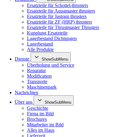
Ersatzteile für Schottel-thrusters
Ersatzteile für Aquamaster thrusters
Ersatzteile für Jastram thrusters
Ersatzteile für ZF (HRP) thrusters
Ersatzteile für Thrustmaster Thrusters
Kupplung Ersatzteile
Lagerbestand Dichtungen
Lagerbestand
Alle Produkte
Dienste
ShowSubMenu
Überholung und Service
Reparatur
Modification
Transporte
Maschinenpark
Nachrichten
Über uns
ShowSubMenu
Geschichte
Firma im Bild
Brochures
Mitarbeiter im Bild
Alles im Haus
Lieferzeit