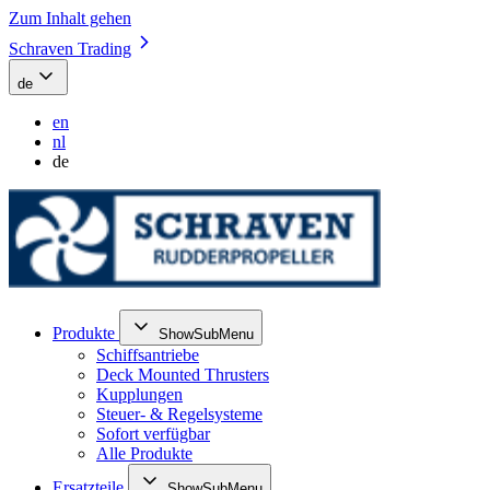
Zum Inhalt gehen
Schraven Trading
de
en
nl
de
Produkte
ShowSubMenu
Schiffsantriebe
Deck Mounted Thrusters
Kupplungen
Steuer- & Regelsysteme
Sofort verfügbar
Alle Produkte
Ersatzteile
ShowSubMenu