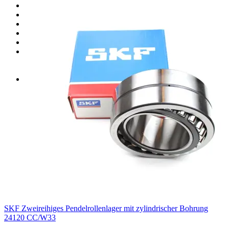
Ersatzteile für Jastram thrusters
Ersatzteile für ZF (HRP) thrusters
Ersatzteile für Thrustmaster Thrusters
Kupplung Ersatzteile
Lagerbestand Dichtungen
Lagerbestand
Zweireihiges Pendelrollenlager
Einreihiges Kegelrollenlager
Alle Produkte
SKF Zweireihiges Pendelrollenlager mit zylindrischer Bohrung
24120 CC/W33