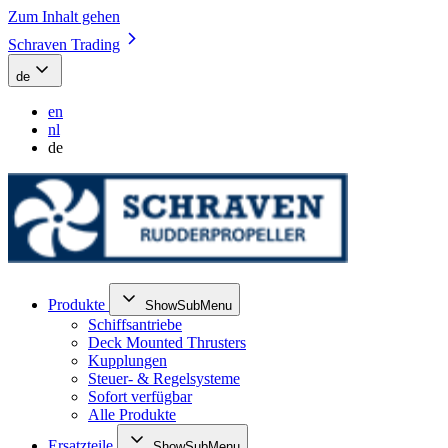
Zum Inhalt gehen
Schraven Trading
de
en
nl
de
Produkte
ShowSubMenu
Schiffsantriebe
Deck Mounted Thrusters
Kupplungen
Steuer- & Regelsysteme
Sofort verfügbar
Alle Produkte
Ersatzteile
ShowSubMenu