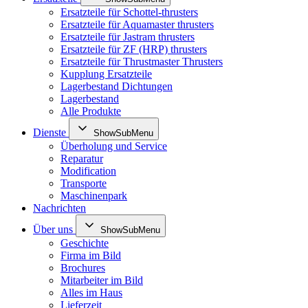
Ersatzteile für Schottel-thrusters
Ersatzteile für Aquamaster thrusters
Ersatzteile für Jastram thrusters
Ersatzteile für ZF (HRP) thrusters
Ersatzteile für Thrustmaster Thrusters
Kupplung Ersatzteile
Lagerbestand Dichtungen
Lagerbestand
Alle Produkte
Dienste
ShowSubMenu
Überholung und Service
Reparatur
Modification
Transporte
Maschinenpark
Nachrichten
Über uns
ShowSubMenu
Geschichte
Firma im Bild
Brochures
Mitarbeiter im Bild
Alles im Haus
Lieferzeit