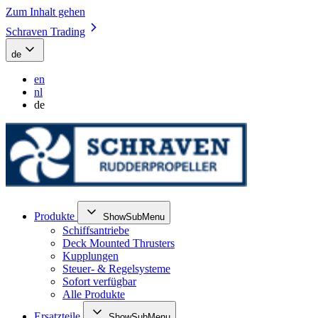
Zum Inhalt gehen
Schraven Trading
de
en
nl
de
Produkte
ShowSubMenu
Schiffsantriebe
Deck Mounted Thrusters
Kupplungen
Steuer- & Regelsysteme
Sofort verfügbar
Alle Produkte
Ersatzteile
ShowSubMenu