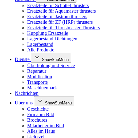
Ersatzteile für Schottel-thrusters
Ersatzteile für Aquamaster thrusters
Ersatzteile für Jastram thrusters
Ersatzteile für ZF (HRP) thrusters
Ersatzteile für Thrustmaster Thrusters
Kupplung Ersatzteile
Lagerbestand Dichtungen
Lagerbestand
Alle Produkte
Dienste
ShowSubMenu
Überholung und Service
Reparatur
Modification
Transporte
Maschinenpark
Nachrichten
Über uns
ShowSubMenu
Geschichte
Firma im Bild
Brochures
Mitarbeiter im Bild
Alles im Haus
Lieferzeit