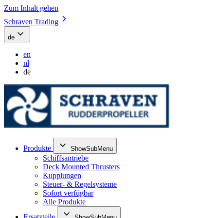
Zum Inhalt gehen
Schraven Trading
de
en
nl
de
Produkte
ShowSubMenu
Schiffsantriebe
Deck Mounted Thrusters
Kupplungen
Steuer- & Regelsysteme
Sofort verfügbar
Alle Produkte
Ersatzteile
ShowSubMenu