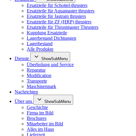
Ersatzteile für Schottel-thrusters
Ersatzteile für Aquamaster thrusters
Ersatzteile für Jastram thrusters
Ersatzteile für ZF (HRP) thrusters
Ersatzteile für Thrustmaster Thrusters
Kupplung Ersatzteile
Lagerbestand Dichtungen
Lagerbestand
Alle Produkte
Dienste
ShowSubMenu
Überholung und Service
Reparatur
Modification
Transporte
Maschinenpark
Nachrichten
Über uns
ShowSubMenu
Geschichte
Firma im Bild
Brochures
Mitarbeiter im Bild
Alles im Haus
Lieferzeit