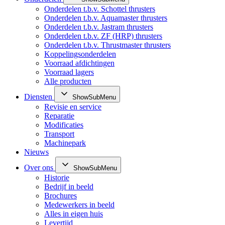
Onderdelen t.b.v. Schottel thrusters
Onderdelen t.b.v. Aquamaster thrusters
Onderdelen t.b.v. Jastram thrusters
Onderdelen t.b.v. ZF (HRP) thrusters
Onderdelen t.b.v. Thrustmaster thrusters
Koppelingsonderdelen
Voorraad afdichtingen
Voorraad lagers
Alle producten
Diensten
ShowSubMenu
Revisie en service
Reparatie
Modificaties
Transport
Machinepark
Nieuws
Over ons
ShowSubMenu
Historie
Bedrijf in beeld
Brochures
Medewerkers in beeld
Alles in eigen huis
Levertijd