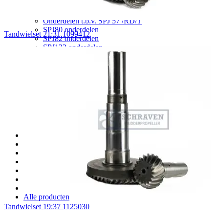
SRP1212 onderdelen
SPJ22 onderdelen
Onderdelen t.b.v. SPJ 57 /RD/T
SPJ80 onderdelen
Tandwielset 21:31 1099412
SPJ82 onderdelen
SPJ132 onderdelen
SPJ220 onderdelen
STP200 onderdelen
STP440 onderdelen
STP1515 onderdelen
STT003 onderdelen
STT110 onderdelen
STT170 onderdelen
STT330 onderdelen
Diverse Schottel onderdelen
Onderdelen t.b.v. Aquamaster thrusters
Onderdelen t.b.v. Jastram thrusters
Onderdelen t.b.v. ZF (HRP) thrusters
Onderdelen t.b.v. Thrustmaster thrusters
Koppelingsonderdelen
Voorraad afdichtingen
Voorraad lagers
Alle producten
Tandwielset 19:37 1125030