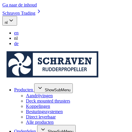
Ga naar de inhoud
Schraven Trading
nl
en
nl
de
Producten
ShowSubMenu
Aandrijvingen
Deck mounted thrusters
Koppelingen
Besturingssystemen
Direct leverbaar
Alle producten
Onderdelen
ShowSubMenu