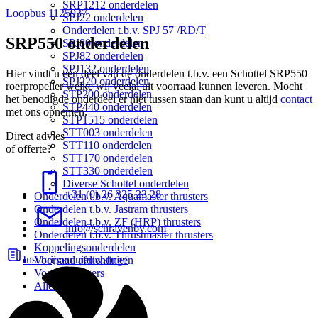
SRP1212 onderdelen
Loopbus 1125937
SPJ22 onderdelen
Onderdelen t.b.v. SPJ 57 /RD/T
SRP550 onderdelen
SPJ80 onderdelen
SPJ82 onderdelen
SPJ132 onderdelen
Hier vindt u een deel van de onderdelen t.b.v. een Schottel SRP550
SPJ220 onderdelen
roerpropeller welke wij veelal uit voorraad kunnen leveren. Mocht
STP200 onderdelen
het benodigde onderdeel er niet tussen staan dan kunt u altijd
contact
STP440 onderdelen
met ons opnemen.
STP1515 onderdelen
STT003 onderdelen
Direct advies
STT110 onderdelen
of offerte?
STT170 onderdelen
STT330 onderdelen
Diverse Schottel onderdelen
+31 (0) 26 325 23 28
Onderdelen t.b.v. Aquamaster thrusters
Onderdelen t.b.v. Jastram thrusters
Onderdelen t.b.v. ZF (HRP) thrusters
info@schravenbv.com
Onderdelen t.b.v. Thrustmaster thrusters
Koppelingsonderdelen
Inschrijven nieuwsbrief
Voorraad afdichtingen
Voorraad lagers
Alle producten