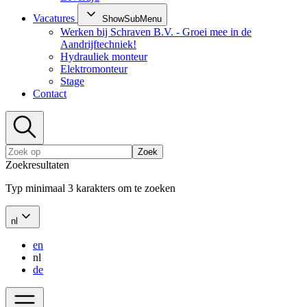
Vacatures
ShowSubMenu
Werken bij Schraven B.V. - Groei mee in de
Aandrijftechniek!
Hydrauliek monteur
Elektromonteur
Stage
Contact
Zoek
Zoekresultaten
Typ minimaal 3 karakters om te zoeken
nl
en
nl
de