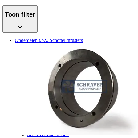
Toon filter
Onderdelen t.b.v. Schottel thrusters
SRP50/51 onderdelen
SRP75 onderdelen
SRP100/103 onderdelen
SRP110 onderdelen
SRP130/132 onderdelen
SRP150/151/152 onderdelen
SRP170 onderdelen
SRP200 onderdelen
SRP225 onderdelen
SRP226 onderdelen
SRP300 onderdelen
SRP330 onderdelen
SRP500 onderdelen
SRP503 onderdelen
SRP505 onderdelen
SRP550 onderdelen
SRP1012 onderdelen