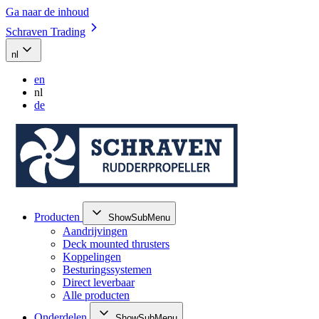
Ga naar de inhoud
Schraven Trading
nl
en
nl
de
Producten
ShowSubMenu
Aandrijvingen
Deck mounted thrusters
Koppelingen
Besturingssystemen
Direct leverbaar
Alle producten
Onderdelen
ShowSubMenu