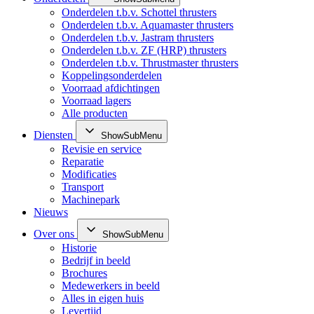
Onderdelen t.b.v. Schottel thrusters
Onderdelen t.b.v. Aquamaster thrusters
Onderdelen t.b.v. Jastram thrusters
Onderdelen t.b.v. ZF (HRP) thrusters
Onderdelen t.b.v. Thrustmaster thrusters
Koppelingsonderdelen
Voorraad afdichtingen
Voorraad lagers
Alle producten
Diensten
ShowSubMenu
Revisie en service
Reparatie
Modificaties
Transport
Machinepark
Nieuws
Over ons
ShowSubMenu
Historie
Bedrijf in beeld
Brochures
Medewerkers in beeld
Alles in eigen huis
Levertijd