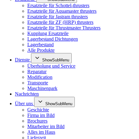
Ersatzteile für Schottel-thrusters
Ersatzteile für Aquamaster thrusters
Ersatzteile für Jastram thrusters
Ersatzteile für ZF (HRP) thrusters
Ersatzteile für Thrustmaster Thrusters
Kupplung Ersatzteile
Lagerbestand Dichtungen
Lagerbestand
Alle Produkte
Dienste
ShowSubMenu
Überholung und Service
Reparatur
Modification
Transporte
Maschinenpark
Nachrichten
Über uns
ShowSubMenu
Geschichte
Firma im Bild
Brochures
Mitarbeiter im Bild
Alles im Haus
Lieferzeit