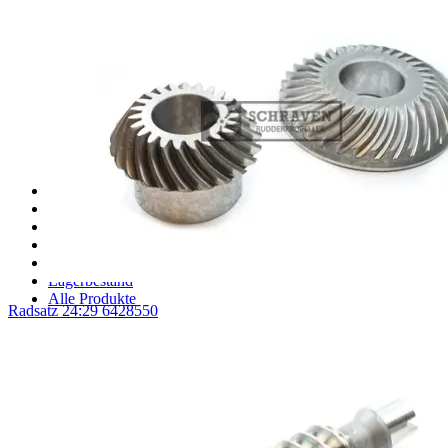
AQM381 Ersatzteile
Ersatzteile für Schottel AQM381CRP
AQM401 Ersatzteile
AQM425 Ersatzteile
AQM601 Ersatzteile
AQM601CRP Ersatzteile
AQM800 Ersatzteile
AQM901 Ersatzteile
AQM901CRP Ersatzteile
Sonstiges Aquamaster Ersatzteile
Ersatzteile für Jastram thrusters
Ersatzteile für ZF (HRP) thrusters
Ersatzteile für Thrustmaster Thrusters
Kupplung Ersatzteile
Lagerbestand Dichtungen
Lagerbestand
Alle Produkte
Radsatz 24:29 6428550