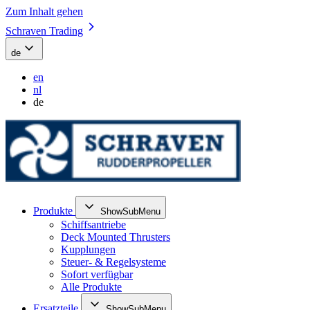
Zum Inhalt gehen
Schraven Trading
de
en
nl
de
Produkte
ShowSubMenu
Schiffsantriebe
Deck Mounted Thrusters
Kupplungen
Steuer- & Regelsysteme
Sofort verfügbar
Alle Produkte
Ersatzteile
ShowSubMenu