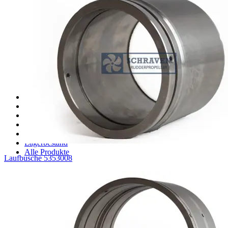
AQM381 Ersatzteile
Ersatzteile für Schottel AQM381CRP
AQM401 Ersatzteile
AQM425 Ersatzteile
AQM601 Ersatzteile
AQM601CRP Ersatzteile
AQM800 Ersatzteile
AQM901 Ersatzteile
AQM901CRP Ersatzteile
Sonstiges Aquamaster Ersatzteile
Ersatzteile für Jastram thrusters
Ersatzteile für ZF (HRP) thrusters
Ersatzteile für Thrustmaster Thrusters
Kupplung Ersatzteile
Lagerbestand Dichtungen
Lagerbestand
Alle Produkte
Laufbusche 5353008