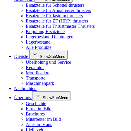
Ersatzteile für Schottel-thrusters
Ersatzteile für Aquamaster thrusters
Ersatzteile für Jastram thrusters
Ersatzteile für ZF (HRP) thrusters
Ersatzteile für Thrustmaster Thrusters
Kupplung Ersatzteile
Lagerbestand Dichtungen
Lagerbestand
Alle Produkte
Dienste
ShowSubMenu
Überholung und Service
Reparatur
Modification
Transporte
Maschinenpark
Nachrichten
Über uns
ShowSubMenu
Geschichte
Firma im Bild
Brochures
Mitarbeiter im Bild
Alles im Haus
Lieferzeit