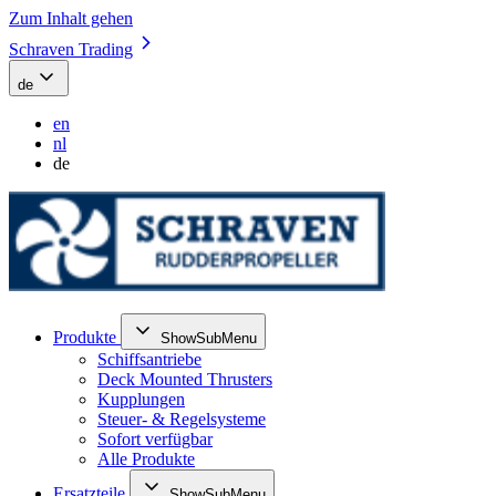
Zum Inhalt gehen
Schraven Trading
de
en
nl
de
Produkte
ShowSubMenu
Schiffsantriebe
Deck Mounted Thrusters
Kupplungen
Steuer- & Regelsysteme
Sofort verfügbar
Alle Produkte
Ersatzteile
ShowSubMenu