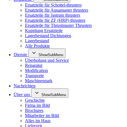
Ersatzteile für Schottel-thrusters
Ersatzteile für Aquamaster thrusters
Ersatzteile für Jastram thrusters
Ersatzteile für ZF (HRP) thrusters
Ersatzteile für Thrustmaster Thrusters
Kupplung Ersatzteile
Lagerbestand Dichtungen
Lagerbestand
Alle Produkte
Dienste
ShowSubMenu
Überholung und Service
Reparatur
Modification
Transporte
Maschinenpark
Nachrichten
Über uns
ShowSubMenu
Geschichte
Firma im Bild
Brochures
Mitarbeiter im Bild
Alles im Haus
Lieferzeit