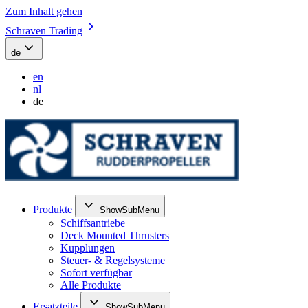
Zum Inhalt gehen
Schraven Trading
de
en
nl
de
Produkte
ShowSubMenu
Schiffsantriebe
Deck Mounted Thrusters
Kupplungen
Steuer- & Regelsysteme
Sofort verfügbar
Alle Produkte
Ersatzteile
ShowSubMenu